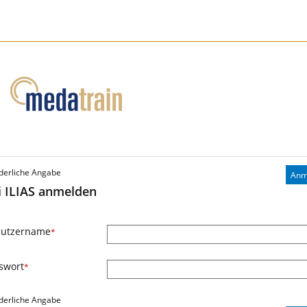
derliche Angabe
Anm
i ILIAS anmelden
utzername
*
swort
*
derliche Angabe